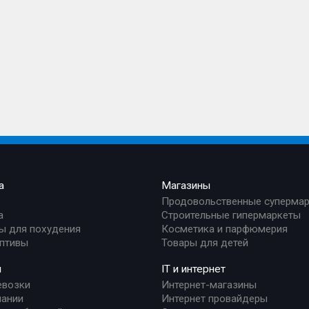
а
Магазины
Продовольственные суперма
а
Строительные гипермаркеты
ы для похудения
Косметика и парфюмерия
птивы
Товары для детей
и
IT и интернет
евозки
Интернет-магазины
ании
Интернет провайдеры