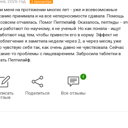
юня, 2026 год
2
просмотра
и меня на протяжении многих лет - уже и всевозможные
санию принимала и на все неперносимости сдавала. Помощь
 совсем отчаялась. Помог Пептилайф. Оказалось, пептиды - эт
м работают по-научному, я не ученый. Но как поняла - ищут
работают над тем, чтобы привести его в норму. Эффект не
блегчение я заметила недели через 2, а через месяц уже
о чувствую себя так, как очень давно не чувствовала. Сейчас
 какие-то проблемы с пищеварением. Забросила таблетки в
ать Пептилайф.
4
писать
Поделиться
Все отзывы
отзыв