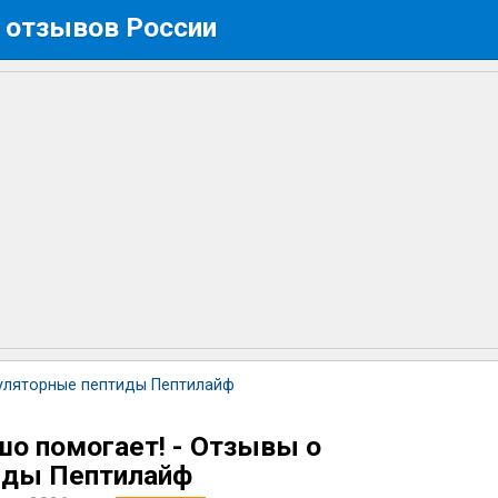
 отзывов России
уляторные пептиды Пептилайф
шо помогает! - Отзывы о
иды Пептилайф