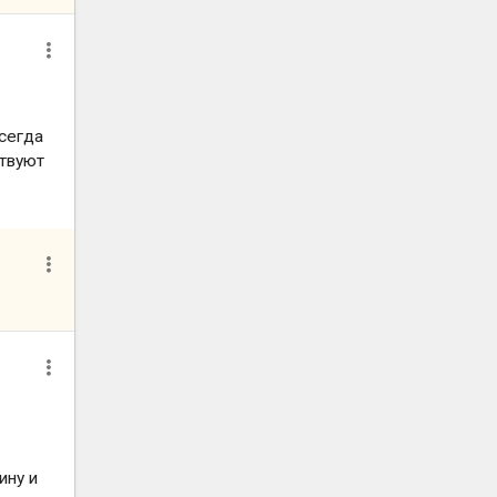
всегда
ствуют
ину и