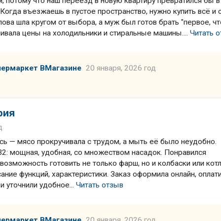
, потому что наш переезд в новую квартиру превратился бы в
 Когда въезжаешь в пустое пространство, нужно купить всё и с
лова шла кругом от выбора, а муж был готов брать "первое, чт
нивала цены на холодильники и стиральные машины....
Читать 
пермаркет ВМагазине
20 января, 2026 год
рия
д
сь — мясо прокручивала с трудом, а мыть её было неудобно.
2: мощная, удобная, со множеством насадок. Понравился
возможность готовить не только фарш, но и колбаски или кот
сание функций, характеристики. Заказ оформила онлайн, оплат
и уточнили удобное...
Читать отзыв
пермаркет ВМагазине
20 января, 2026 год