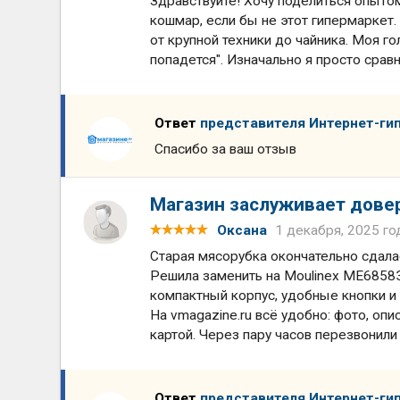
Здравствуйте! Хочу поделиться опытом
кошмар, если бы не этот гипермаркет.
от крупной техники до чайника. Моя го
попадется". Изначально я просто срав
Ответ
представителя Интернет-ги
Спасибо за ваш отзыв
Магазин заслуживает дове
Оксана
1 декабря, 2025 го
Старая мясорубка окончательно сдала
Решила заменить на Moulinex ME68583
компактный корпус, удобные кнопки и 
На vmagazine.ru всё удобно: фото, опи
картой. Через пару часов перезвонили 
Ответ
представителя Интернет-ги