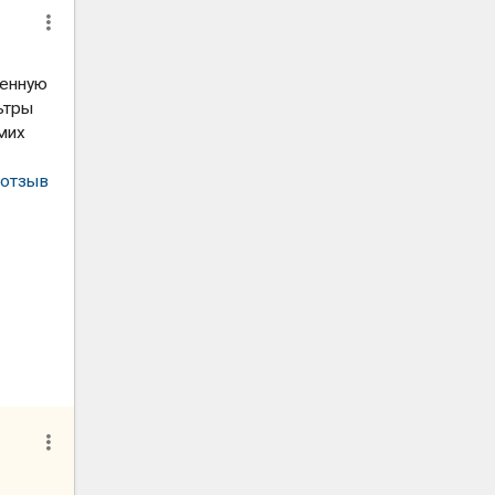
венную
льтры
мих
 отзыв