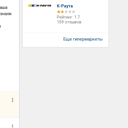
К-Раута
наша
 знали
Рейтинг: 1.7
159 отзывов
л
Еще гипермаркеты