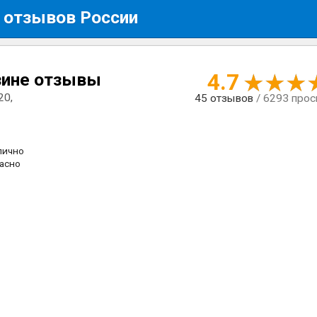
 отзывов России
4.7
зине отзывы
20,
45
отзывов
/ 6293 про
лично
асно