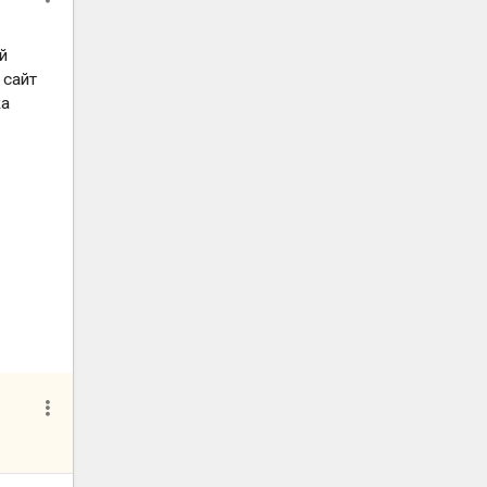
й
 сайт
ка