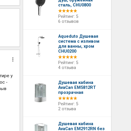
душ, оружейная
сталь, CHU0800
Рейтинг: 5
6 отзывов
Aqueduto Душевая
система с изливом
для ванны, хром
CHU0200
Рейтинг: 5
4 отзыва
тире у
юс -
Душевая кабина
AvaCan EM5812RT
зыв
прозрачная
Рейтинг: 5
2 отзыва
Душевая кабина
AvaCan EM2912RN без