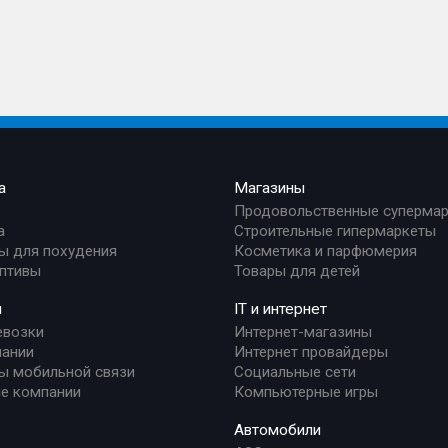
а
Магазины
Продовольственные суперма
а
Строительные гипермаркеты
ы для похудения
Косметика и парфюмерия
птивы
Товары для детей
и
IT и интернет
евозки
Интернет-магазины
ании
Интернет провайдеры
ы мобильной связи
Социальные сети
е компании
Компьютерные игры
Автомобили