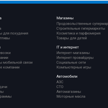
а
Магазины
Продовольственные суперма
а
Строительные гипермаркеты
ы для похудения
Косметика и парфюмерия
птивы
Товары для детей
и
IT и интернет
евозки
Интернет-магазины
ании
Интернет провайдеры
ы мобильной связи
Социальные сети
е компании
Компьютерные игры
Автомобили
АЗС
дачи
СТО
лы
Автомагазины
граммы
Моторные масла