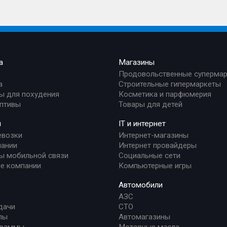
а
Магазины
Продовольственные суперма
а
Строительные гипермаркеты
ы для похудения
Косметика и парфюмерия
птивы
Товары для детей
и
IT и интернет
евозки
Интернет-магазины
ании
Интернет провайдеры
ы мобильной связи
Социальные сети
е компании
Компьютерные игры
Автомобили
АЗС
дачи
СТО
лы
Автомагазины