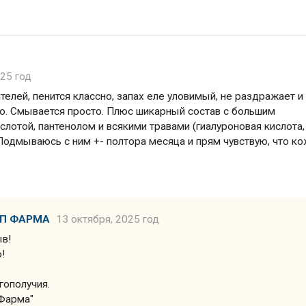
025 год
телей, пенится классно, запах еле уловимый, не раздражает и
о. Смывается просто. Плюс шикарный состав с большим
лотой, пантенолом и всякими травами (гиалуроновая кислота,
. Подмываюсь с ним +- полтора месяца и прям чувствую, что к
ЛП ФАРМА
13 октября, 2025 год
ыв!
!
гополучия.
Фарма"