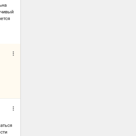
ьна
зчивый
яется
е
ваться
ости