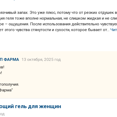
язчивый запах. Это уже плюс, потому что от резких отдушек в
ция геля тоже вполне нормальная, не слишком жидкая и не сл
вное – ощущения. После использования действительно чувству
т этого чувства стянутости и сухости, которое бывает от...
Чит
ЛП ФАРМА
13 октября, 2025 год
ыв!
!
гополучия.
Фарма"
ющий гель для женщин
год