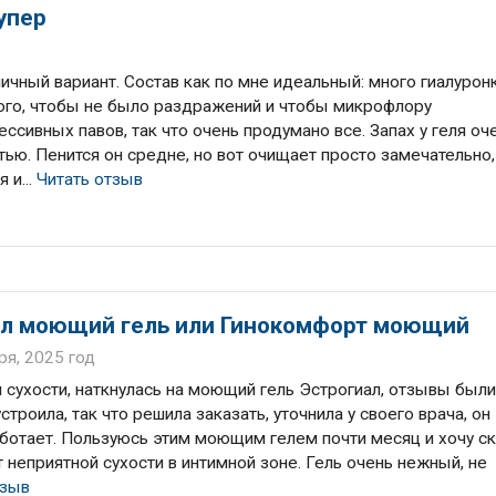
упер
чный вариант. Состав как по мне идеальный: много гиалурон
того, чтобы не было раздражений и чтобы микрофлору
ссивных павов, так что очень продумано все. Запах у геля оч
ью. Пенится он средне, но вот очищает просто замечательно,
 и...
Читать отзыв
ал моющий гель или Гинокомфорт моющий
ря, 2025 год
 сухости, наткнулась на моющий гель Эстрогиал, отзывы были
роила, так что решила заказать, уточнила у своего врача, он
аботает. Пользуюсь этим моющим гелем почти месяц и хочу ск
т неприятной сухости в интимной зоне. Гель очень нежный, не
тзыв