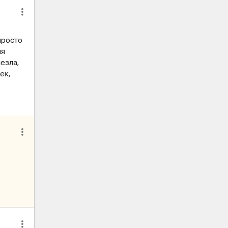
просто
ия
езла,
ек,