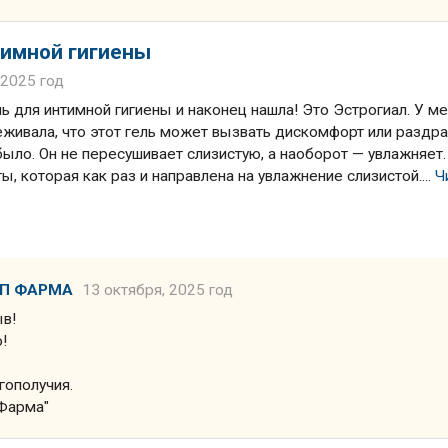
тимной гигиены
 2025 год
 для интимной гигиены и наконец нашла! Это Эстрогиал. У м
реживала, что этот гель может вызвать дискомфорт или раздр
было. Он не пересушивает слизистую, а наоборот — увлажняет.
ы, которая как раз и направлена на увлажнение слизистой....
Ч
ЛП ФАРМА
13 октября, 2025 год
ыв!
!
гополучия.
Фарма"