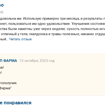
во
од
довольна им. Использую примерно три месяца, и результаты 
ахнет, пользоваться им одно удовольствие. Улучшения состоян
дства были заметны уже через неделю: сухость полностью исч
отличный у геля, гиалуронка и травы полезные, никаких отдуш
ный...
Читать отзыв
ЛП ФАРМА
13 октября, 2025 год
ыв!
!
гополучия.
Фарма"
е понравился