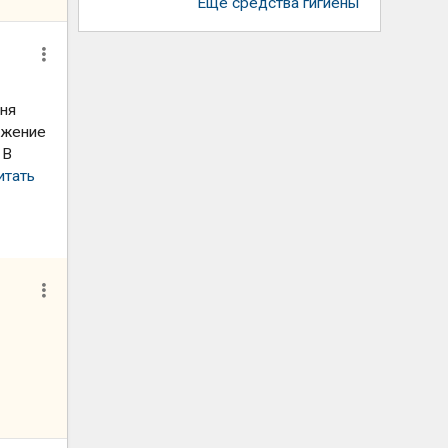
Еще средства гигиены
еня
ажение
 В
итать