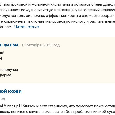
 гиалуроновой и молочной кислотами и осталась очень довол
успокаивает кожу и слизистую влагалища, у него лёгкий ненавя
сходуется гель экономно, эффект мягкости и свежести сохран
ные компоненты, включая гиалуроновую кислоту и растительны
, все...
Читать отзыв
ЛП ФАРМА
13 октября, 2025 год
ыв!
!
гополучия.
Фарма"
ной кожи
год
! У геля pH близок к естественному, что помогает коже оста
 шелк, пенится отлично и смывается без проблем, никакой сух