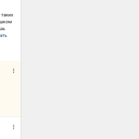
 таких
ишком
ешь
ать