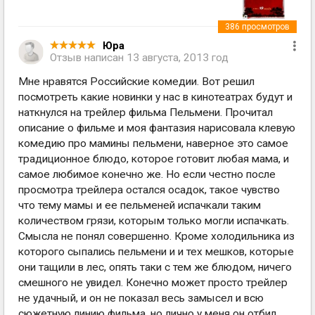
386
просмотров
Юра
Отзыв написан
13 августа, 2013 год
Мне нравятся Российские комедии. Вот решил
посмотреть какие новинки у нас в кинотеатрах будут и
наткнулся на трейлер фильма Пельмени. Прочитал
описание о фильме и моя фантазия нарисовала клевую
комедию про мамины пельмени, наверное это самое
традиционное блюдо, которое готовит любая мама, и
самое любимое конечно же. Но если честно после
просмотра трейлера остался осадок, такое чувство
что тему мамы и ее пельменей испачкали таким
количеством грязи, которым только могли испачкать.
Смысла не понял совершенно. Кроме холодильника из
которого сыпались пельмени и и тех мешков, которые
они тащили в лес, опять таки с тем же блюдом, ничего
смешного не увидел. Конечно может просто трейлер
не удачный, и он не показал весь замысел и всю
сюжетную линию фильма, но лично у меня он отбил