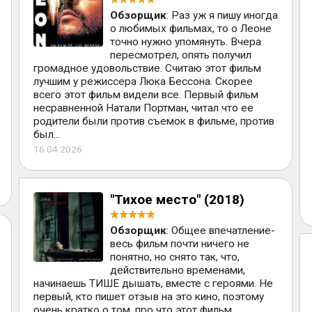
Обзорщик
: Раз уж я пишу иногда
о любимых фильмах, то о Леоне
точно нужно упомянуть. Вчера
пересмотрел, опять получил
громадное удовольствие. Считаю этот фильм
лучшим у режиссера Люка Бессона. Скорее
всего этот фильм видели все. Первый фильм
несравненной Натали Портман, читал что ее
родители были против съемок в фильме, против
был...
16.04.2026
"Тихое место" (2018)
Обзорщик
: Общее впечатление-
весь фильм почти ничего не
понятно, но снято так, что,
действительно временами,
начинаешь ТИШЕ дышать, вместе с героями. Не
первый, кто пишет отзыв на это кино, поэтому
очень кратко о том, про что этот фильм.