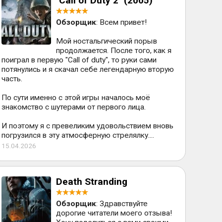
"Call of Duty 2" (2005)
Обзорщик
: Всем привет!
Мой ностальгический порыв
продолжается. После того, как я
поиграл в первую "Call of duty", то руки сами
потянулись и я скачал себе легендарную вторую
часть.
По сути именно с этой игры началось моё
знакомство с шутерами от первого лица.
И поэтому я с превеликим удовольствием вновь
погрузился в эту атмосферную стрелялку....
15.04.2026
Death Stranding
Обзорщик
: Здравствуйте
дорогие читатели моего отзыва!