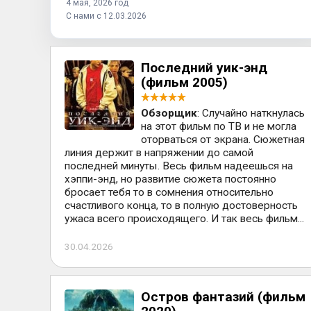
4 мая, 2026 год
С нами с 12.03.2026
Последний уик-энд
(фильм 2005)
Обзорщик
: Случайно наткнулась
на этот фильм по ТВ и не могла
оторваться от экрана. Сюжетная
линия держит в напряжении до самой
последней минуты. Весь фильм надеешься на
хэппи-энд, но развитие сюжета постоянно
бросает тебя то в сомнения относительно
счастливого конца, то в полную достоверность
ужаса всего происходящего. И так весь фильм...
30.04.2026
Остров фантазий (фильм