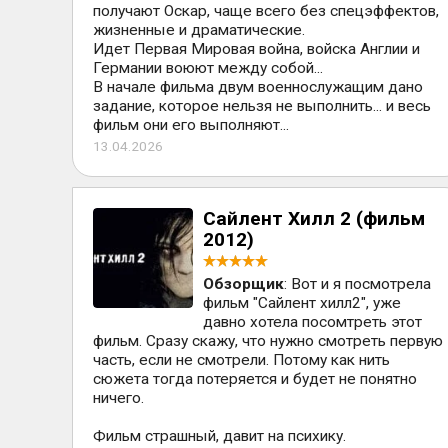
получают Оскар, чаще всего без спецэффектов,
жизненные и драматические.
Идет Первая Мировая война, войска Англии и
Германии воюют между собой...
В начале фильма двум военнослужащим дано
задание, которое нельзя не выполнить... и весь
фильм они его выполняют...
13.04.2026
Сайлент Хилл 2 (фильм
2012)
Обзорщик
: Вот и я посмотрела
фильм "Сайлент хилл2", уже
давно хотела посомтреть этот
фильм. Сразу скажу, что нужно смотреть первую
часть, если не смотрели. Потому как нить
сюжета тогда потеряется и будет не понятно
ничего.
Фильм страшный, давит на психику.