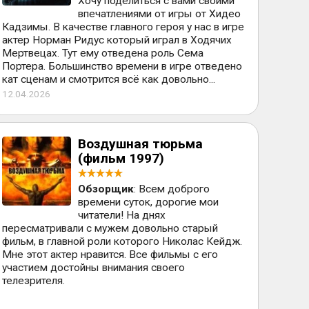
Хочу поделиться с вами своими
впечатлениями от игры от Хидео
Кадзимы. В качестве главного героя у нас в игре
актер Норман Ридус который играл в Ходячих
Мертвецах. Тут ему отведена роль Сема
Портера. Большинство времени в игре отведено
кат сценам и смотрится всё как довольно...
12.04.2026
Воздушная тюрьма
(фильм 1997)
Обзорщик
: Всем доброго
времени суток, дорогие мои
читатели! На днях
пересматривали с мужем довольно старый
фильм, в главной роли которого Николас Кейдж.
Мне этот актер нравится. Все фильмы с его
участием достойны внимания своего
телезрителя.