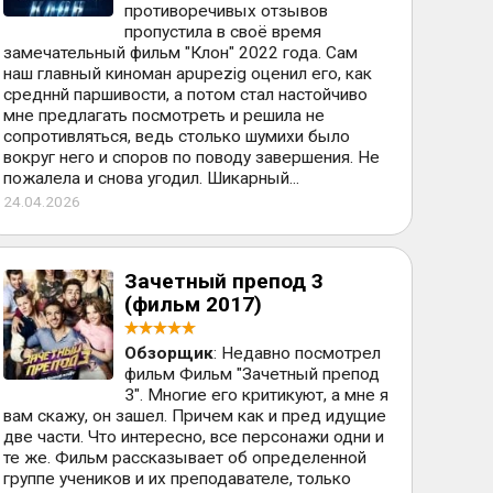
противоречивых отзывов
пропустила в своё время
замечательный фильм "Клон" 2022 года. Сам
наш главный киноман apupezig оценил его, как
средннй паршивости, а потом стал настойчиво
мне предлагать посмотреть и решила не
сопротивляться, ведь столько шумихи было
вокруг него и споров по поводу завершения. Не
пожалела и снова угодил. Шикарный...
24.04.2026
Зачетный препод 3
(фильм 2017)
Обзорщик
: Недавно посмотрел
фильм Фильм "Зачетный препод
3". Многие его критикуют, а мне я
вам скажу, он зашел. Причем как и пред идущие
две части. Что интересно, все персонажи одни и
те же. Фильм рассказывает об определенной
группе учеников и их преподавателе, только