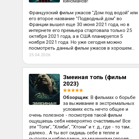
киноманов!
Французский фильм ужасов "Дом под водой" или
его второе название "Подводный дом" во
Франции вышел еще 30 июня 2021 года, но в
интернете его премьера стартовала только 25
октября 2021 года, а в США планируется 5
ноября 2021 года. Но уже сегодня можно
посмотреть данный фильм ужасов в хорошем...
25.04.2026
Змеиная топь (фильм
2023)
Обзорщик
: В фильмах о борьбе
за выживание в экстремальных
условиях есть нечто общее и
очень полезное - посмотрев такой фильм
ощущаешь себя невероятно счастливым! Все
эти "Топи", "Хляби", "Хтони" и т. д., где - то там...
далеко... А ты вот сидишь себе в тепле и
сытости и наблюдаешь за мучениями героев...