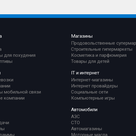
а
Магазины
Продовольственные суперма
а
Строительные гипермаркеты
ы для похудения
Косметика и парфюмерия
птивы
Товары для детей
и
IT и интернет
евозки
Интернет-магазины
ании
Интернет провайдеры
ы мобильной связи
Социальные сети
е компании
Компьютерные игры
Автомобили
АЗС
дачи
СТО
лы
Автомагазины
граммы
Моторные масла