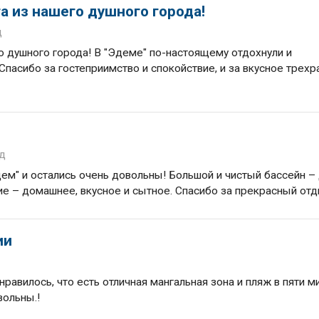
а из нашего душного города!
д
о душного города! В "Эдеме" по-настоящему отдохнули и
 Спасибо за гостеприимство и спокойствие, и за вкусное трех
од
ем" и остались очень довольны! Большой и чистый бассейн –
ие – домашнее, вкусное и сытное. Спасибо за прекрасный отд
ии
равилось, что есть отличная мангальная зона и пляж в пяти м
вольны.!