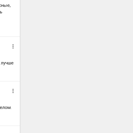
сные,
нь
 лучше
телом.