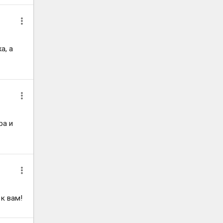
а, а
ра и
к вам!