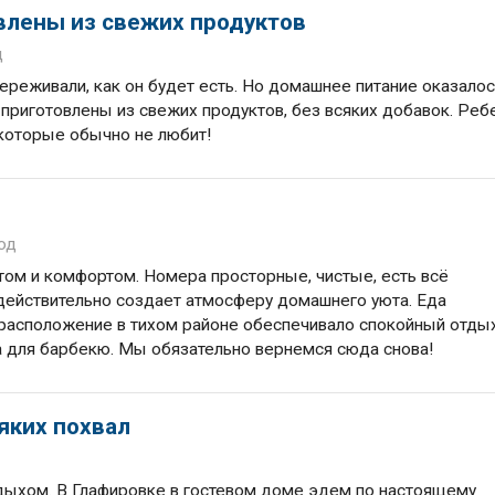
влены из свежих продуктов
д
переживали, как он будет есть. Но домашнее питание оказало
 приготовлены из свежих продуктов, без всяких добавок. Реб
 которые обычно не любит!
од
ом и комфортом. Номера просторные, чистые, есть всё
действительно создает атмосферу домашнего уюта. Еда
, расположение в тихом районе обеспечивало спокойный отдых
а для барбекю. Мы обязательно вернемся сюда снова!
яких похвал
дыхом. В Глафировке в гостевом доме эдем по настоящему