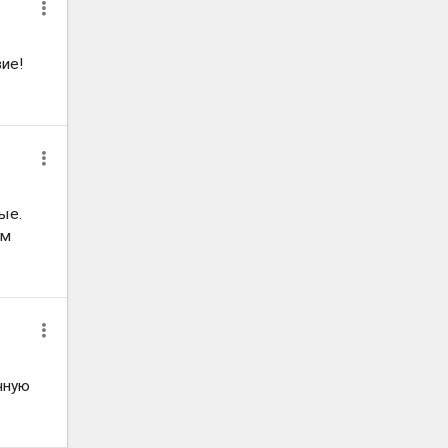
вие!
ые.
ам
чную