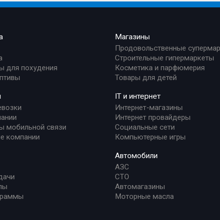
а
Магазины
Продовольственные суперма
а
Строительные гипермаркеты
ы для похудения
Косметика и парфюмерия
птивы
Товары для детей
и
IT и интернет
евозки
Интернет-магазины
ании
Интернет провайдеры
ы мобильной связи
Социальные сети
е компании
Компьютерные игры
Автомобили
АЗС
дачи
СТО
лы
Автомагазины
граммы
Моторные масла