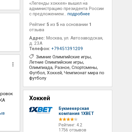
«Легенды хоккея» вышел на
администрацию президента России
с предложением...
подробнее
Рейтинг
5
из
5
на основании
1
отзыва
Адрес:
Москва
,
ул. Автозаводская,
д. 23А
Телефон:
+79451391209
Зимние Олимпийские игры
Летние Олимпийские игры
Олимпиада
Разное
Спортсмены
Футбол
Хоккей
Чемпионат мира по
футболу
ировок
Хоккей
СКА
Букмекерская
зыв
компания 1XBET
Рейтинг: 4.2
1756 отзывов