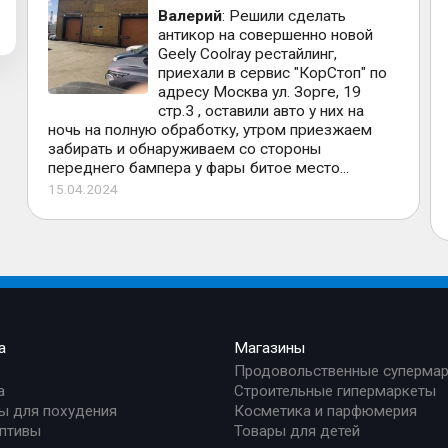
Валерий
: Решили сделать
антикор на совершенно новой
Geely Coolray рестайлинг,
приехали в сервис "КорСтоп" по
адресу Москва ул. Зорге, 19
стр.3 , оставили авто у них на
ночь на полную обработку, утром приезжаем
забирать и обнаруживаем со стороны
переднего бампера у фары битое место...
15.04.2024
а
Магазины
Продовольственные суперма
а
Строительные гипермаркеты
ы для похудения
Косметика и парфюмерия
птивы
Товары для детей