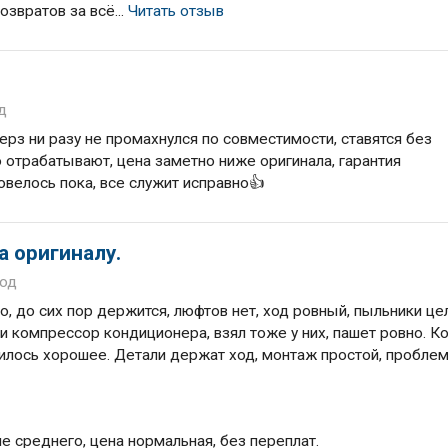
озвратов за всё...
Читать отзыв
д
херз ни разу не промахнулся по совместимости, ставятся без
о отрабатывают, цена заметно ниже оригинала, гарантия
довелось пока, все служит исправно👍
а оригиналу.
год
о, до сих пор держится, люфтов нет, ход ровный, пыльники це
 компрессор кондиционера, взял тоже у них, пашет ровно. К
илось хорошее. Детали держат ход, монтаж простой, проблем
е среднего, цена нормальная, без переплат.