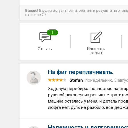
Важно!
В целях актуальности, рейтинг и результаты отз
отзывов
111
Отзывы
Написать
отзыв
На фиг переплачивать.
Stefan
понедельник, 3 авгу
Ходовую перебирал полностью на стар
рулевой наконечник решил не тратитьс
машина осталась у меня, и деталь про
люфта нет, руль не разбило, всё держи
Надежность и долговечнос