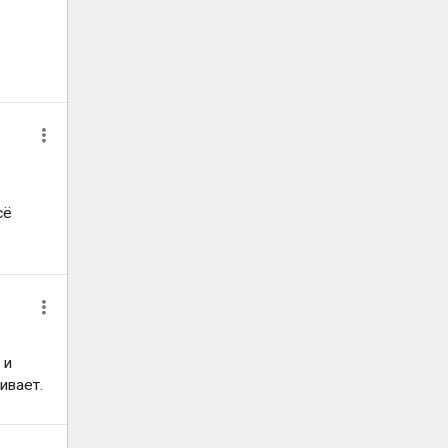
сё
 и
ивает.