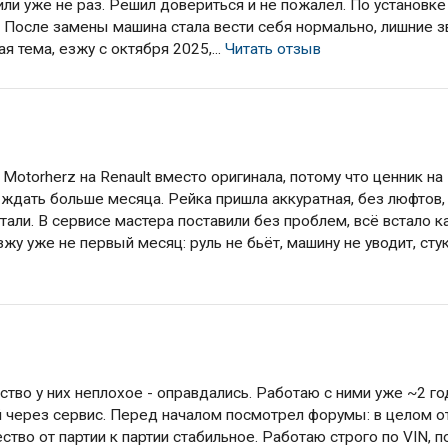
вили уже не раз. Решил довериться и не пожалел. По установке
. После замены машина стала вести себя нормально, лишние з
ая тема, езжу с октября 2025,...
Читать отзыв
Motorherz на Renault вместо оригинала, потому что ценник на
 ждать больше месяца. Рейка пришла аккуратная, без люфтов,
ли. В сервисе мастера поставили без проблем, всё встало к
жу уже не первый месяц: руль не бьёт, машину не уводит, стуко
тво у них неплохое - оправдались. Работаю с ними уже ~2 год
й через сервис. Перед началом посмотрел форумы: в целом 
ество от партии к партии стабильное. Работаю строго по VIN, п