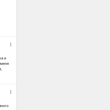
ка и
 меня
,
много