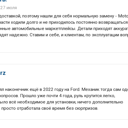
 27 июля
доставкой, поэтому нашли для себя нормальную замену - Moto
части ходили долго и не приходилось постоянно возвращаться
енные автомобильные маркетплейсы. Детали приходят аккура
дят надежно. Ставим и себе, и клиентам, по эксплуатации во
rz
ял наконечник ещё в 2022 году на Ford. Механик тогда сам о
опросов. Прошло уже почти 4 года, руль крутится легко,
было всё необходимое для установки, ничего дополнительно
ь просто отработала своё время без сюрпризов.