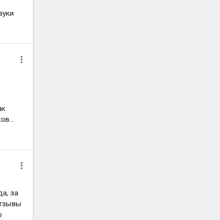
вуки
ак
в...
а, за
отзывы
о