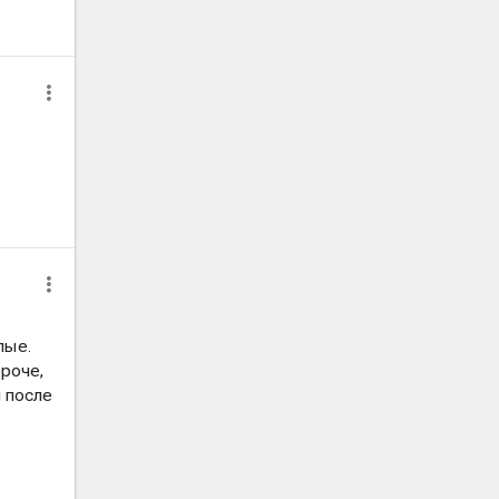
лые.
ороче,
 после