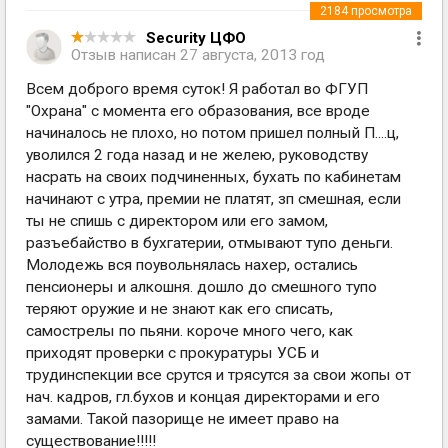
2184
просмотра
Security ЦФО
Отзыв написан
27 августа, 2013 год
Всем доброго время суток! Я работал во ФГУП
"Охрана" с момента его образования, все вроде
начиналось не плохо, но потом пришел полный П....ц,
уволился 2 года назад и не желею, руководству
насрать на своих подчиненных, бухать по кабинетам
начинают с утра, премии не платят, зп смешная, если
ты не спишь с директором или его замом,
разъебайство в бухгатерии, отмывают тупо деньги.
Молодежь вся поувольнялась нахер, остались
пенсионеры и алкошня. дошло до смешного тупо
теряют оружие и не знают как его списать,
самострелы по пьяни. короче много чего, как
приходят проверки с прокуратуры УСБ и
трудинспекции все срутся и трясутся за свои жопы от
нач. кадров, гл.бухов и концая директорами и его
замами. Такой пазорище не имеет право на
существование!!!!!