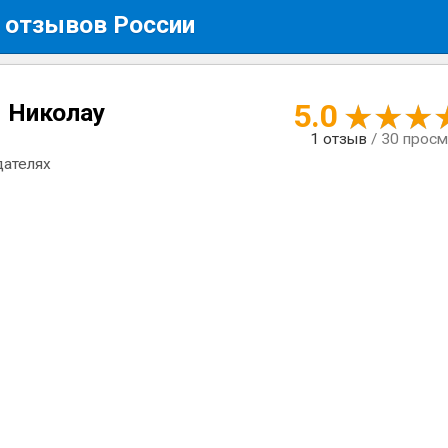
 отзывов России
5.0
 Николау
1
отзыв
/ 30 прос
дателях