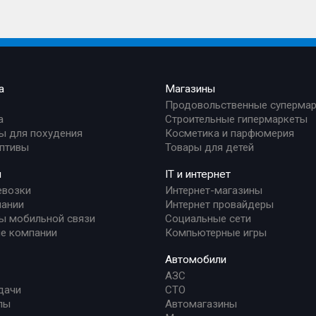
а
Магазины
Продовольственные суперма
а
Строительные гипермаркеты
ы для похудения
Косметика и парфюмерия
птивы
Товары для детей
и
IT и интернет
евозки
Интернет-магазины
ании
Интернет провайдеры
ы мобильной связи
Социальные сети
е компании
Компьютерные игры
Автомобили
АЗС
дачи
СТО
лы
Автомагазины