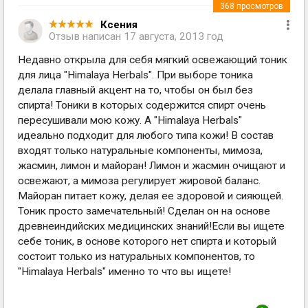
368
просмотров
Ксения
Отзыв написан
17 августа, 2013 год
Недавно открыла для себя мягкий освежающий тоник
для лица "Himalaya Herbals". При выборе тоника
делала главный акцент на то, чтобы он был без
спирта! Тоники в которых содержится спирт очень
пересушивали мою кожу. А "Himalaya Herbals"
идеально подходит для любого типа кожи! В состав
входят только натуральные компоненты, мимоза,
жасмин, лимон и майоран! Лимон и жасмин очищают и
освежают, а мимоза регулирует жировой баланс.
Майоран питает кожу, делая ее здоровой и сияющей.
Тоник просто замечательный! Сделан он на основе
древнеиндийских медицинских знаний!Если вы ищете
себе тоник, в основе которого нет спирта и который
состоит только из натуральных компонентов, то
"Himalaya Herbals" именно то что вы ищете!