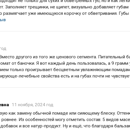
дходит не только для сухих и обветренных губ, но и как легк
т. Заполняет трещинки, не щипет, визуально добавляет губам
о размягчает уже имеющуюся корочку от обветривания. Губы
зыв
год
 Вместо другого из того же ценового сегмента. Питательный 
ромат от баночки. Я вот каждый день пользовалась, а 9 грамм
ением только проигрывает бесцветным увлажняющим помадам
зирующе-лечебные свойства есть и на губах почти не чувствуе
евна
11 ноября, 2024 год
ьзую как замену обычной помаде или сияющему блеску. Оттенк
 ровнее. Из особенностей могу отметить состав: 5 видов масе
добавок и все натур-продукт. Ну и ещё, что благодаря бальза