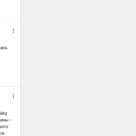
лась
sley
щины -
вого
ся.