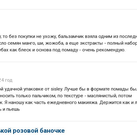
y, то без покупки не ухожу, бальзамчик взяла одним из послед
ло семян манго, ши, жожоба, а еще экстракты - полный набо
убах как блеск и основа под помаду - очень рекомендую.
24 год
ой удачной упаковке от sisley. Лучше бы в формате помады бы
аносить только пальчиком, по текстуре - маслянистый, потом
к. Я наношу как часть ежедневного макияжа. Держится как и
шь и пьешь
кой розовой баночке