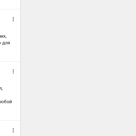
них,
р для
л,
 любой