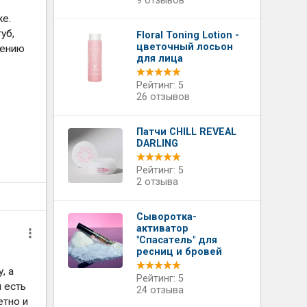
9 отзывов
же.
уб,
Floral Toning Lotion -
цветочный лосьон
нению
для лица
Рейтинг: 5
26 отзывов
Патчи CHILL REVEAL
DARLING
Рейтинг: 5
2 отзыва
Сыворотка-
активатор
"Спасатель" для
ресниц и бровей
, а
Рейтинг: 5
и есть
24 отзыва
етно и