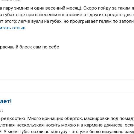
а пару зимних и один весенний месяц(. Скоро пойду за таким 
а губах еще при нанесении и в отличие от других средств для г
ет этого: легче вуали на губах, но проигрывает гелям по запол
итать отзыв
красивый блеск сам по себе
лет!
од
редкостью. Много кричащих оберток, маскировки под помаду
плотная, нескользкая, носить можно и в кармане джинсов, есл
 У меня губы сохли по контуру - это уже было визуально зам