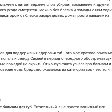
лажняет, питает верхние слои, убирает воспаление и другие
ого ухода смотрятся, можно без блеска и помады с ним ходи
ппликатором от блеска распределяю, дома просто пальцем из
ов для поддержания здоровья губ - это мое краткое описани
йно, попала к стенду Сислей в период очередного обострения су
ые помадой не скрыть. От консультанта узнала про бальзам и
верие есть. Средство оказалось из категории sos - это то, что
д
 бальзам для губ. Питательный, а не просто защитный или