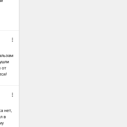
ий
бальзам
 ушли
 от
тся!
а нет,
л в
му