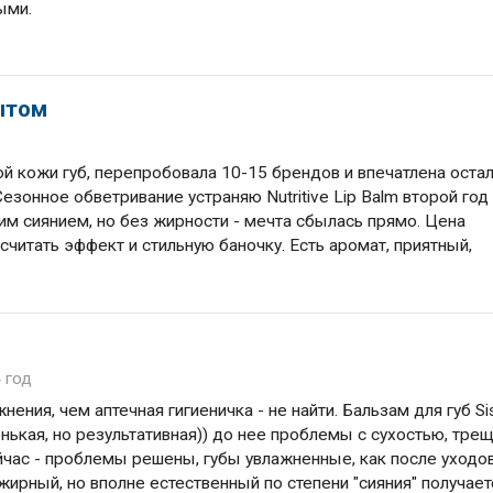
ыми.
ытом
ой кожи губ, перепробовала 10-15 брендов и впечатлена оста
Сезонное обветривание устраняю Nutritive Lip Balm второй год
им сиянием, но без жирности - мечта сбылась прямо. Цена
считать эффект и стильную баночку. Есть аромат, приятный,
 год
нения, чем аптечная гигиеничка - не найти. Бальзам для губ Si
нькая, но результативная)) до нее проблемы с сухостью, тре
ейчас - проблемы решены, губы увлажненные, как после уходо
жирный, но вполне естественный по степени "сияния" получает