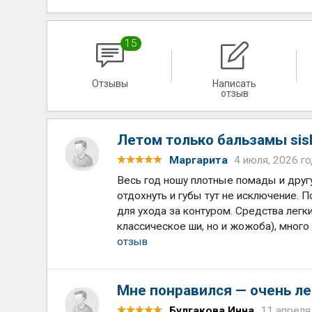
15
Отзывы
Написать
отзыв
Летом только бальзамы sisl
Маргарита
4 июля, 2026 г
Весь год ношу плотные помады и друг
отдохнуть и губы тут не исключение. П
для ухода за контуром. Средства легки
классическое ши, но и жожоба), много
отзыв
Мне понравился — очень ле
Булгакова Инна
11 апреля