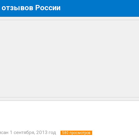
 отзывов России
исан
1 сентября, 2013 год
580
просмотров