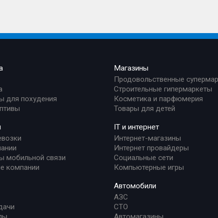
а
Магазины
Продовольственные суперма
а
Строительные гипермаркеты
ы для похудения
Косметика и парфюмерия
птивы
Товары для детей
и
IT и интернет
евозки
Интернет-магазины
ании
Интернет провайдеры
ы мобильной связи
Социальные сети
е компании
Компьютерные игры
Автомобили
АЗС
дачи
СТО
лы
Автомагазины