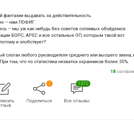
й фантазии выдавать за действительность.
дно – нам ПОФИГ.
есь – мы уж как нибудь без советов сопливых обойдемся.
ации БОРС, АРЕС и все остальные ОП, которым такой вот
потому и злобствует?
ый слоган любого руководителя среднего или высшего звена, 
и том, что по статистики нехватка охранников более 35%.
18
соглас
2
1372
писать
Поделиться
Все отзывы
отзыв