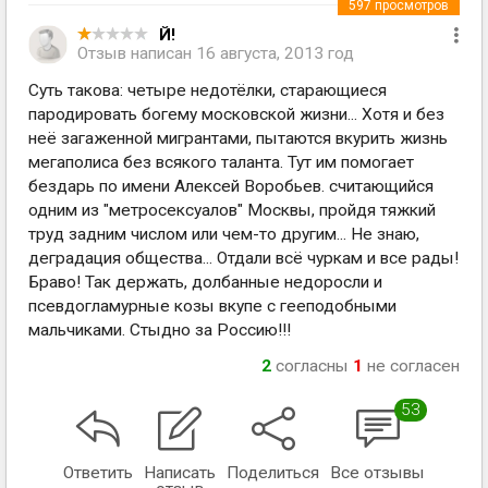
597
просмотров
Й!
Отзыв написан
16 августа, 2013 год
Суть такова: четыре недотёлки, старающиеся
пародировать богему московской жизни... Хотя и без
неё загаженной мигрантами, пытаются вкурить жизнь
мегаполиса без всякого таланта. Тут им помогает
бездарь по имени Алексей Воробьев. считающийся
одним из "метросексуалов" Москвы, пройдя тяжкий
труд задним числом или чем-то другим... Не знаю,
деградация общества... Отдали всё чуркам и все рады!
Браво! Так держать, долбанные недоросли и
псевдогламурные козы вкупе с гееподобными
мальчиками. Стыдно за Россию!!!
2
согласны
1
не согласен
53
Ответить
Написать
Поделиться
Все отзывы