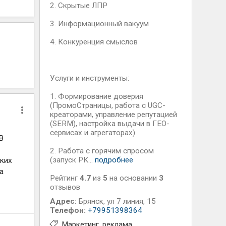
2. Скрытые ЛПР
3. Информационный вакуум
4. Конкуренция смыслов
Услуги и инструменты:
1. Формирование доверия
(ПромоСтраницы, работа с UGC-
креаторами, управление репутацией
(SERM), настройка выдачи в ГЕО-
сервисах и агрегаторах)
B
2. Работа с горячим спросом
(запуск РК...
подробнее
аких
а
Рейтинг
4.7
из
5
на основании
3
отзывов
Адрес:
Брянск
,
ул 7 линия, 15
Телефон:
+79951398364
Маркетинг, реклама