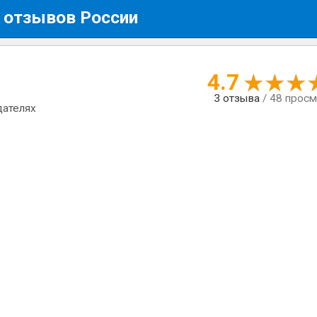
 отзывов России
4.7
3
отзыва
/ 48 прос
дателях