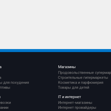
а
Магазины
Продовольственные суперма
а
Строительные гипермаркеты
ы для похудения
Косметика и парфюмерия
птивы
Товары для детей
и
IT и интернет
евозки
Интернет-магазины
ании
Интернет провайдеры