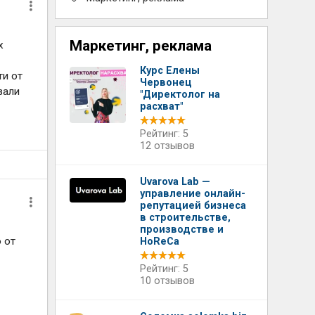
Маркетинг, реклама
х
Курс Елены
ти от
Червонец
вали
"Директолог на
расхват"
Рейтинг: 5
12 отзывов
Uvarova Lab —
управление онлайн-
репутацией бизнеса
в строительстве,
производстве и
 от
HoReCa
Рейтинг: 5
10 отзывов
о