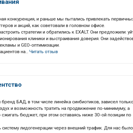
ивания
ная конкуренция, и раньше мы пытались привлекать первичны
геров и акций, как советовали в головном офисе.
строить стратегии и обратились к EXALT. Они предложили: уй
ционирования клиники и выстраивания доверия. Они задейство
екламы и GEO-оптимизации.
ациентов на...
Читать отзыв
ентство
ш бренд БАД, в том числе линейка синбиотиков, зависел только
здух и возможность тратить на продвижение по-минимуму, а
 сжигать бюджет, при этом оставаясь ниже 30-ой позиции по
 систему лидогенерации через внешний трафик. Для нас был