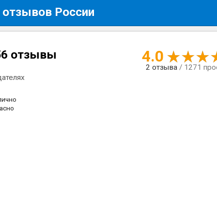
 отзывов России
4.0
56 отзывы
2
отзыва
/ 1271 пр
дателях
лично
асно