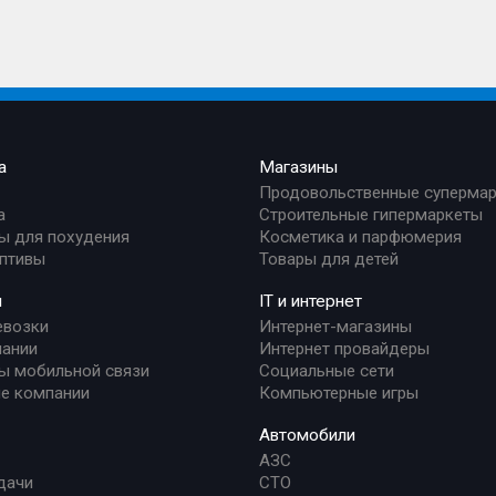
а
Магазины
Продовольственные суперма
а
Строительные гипермаркеты
ы для похудения
Косметика и парфюмерия
птивы
Товары для детей
и
IT и интернет
евозки
Интернет-магазины
ании
Интернет провайдеры
ы мобильной связи
Социальные сети
е компании
Компьютерные игры
Автомобили
АЗС
дачи
СТО