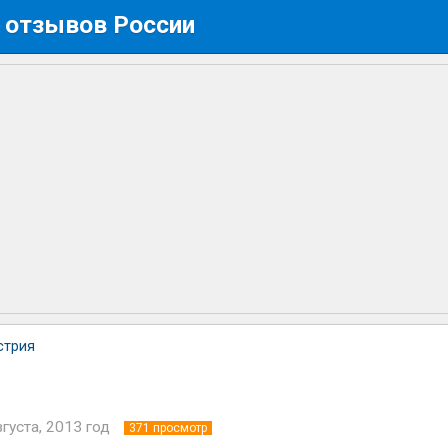
 отзывов России
стрия
я
вгуста, 2013 год
371
просмотр