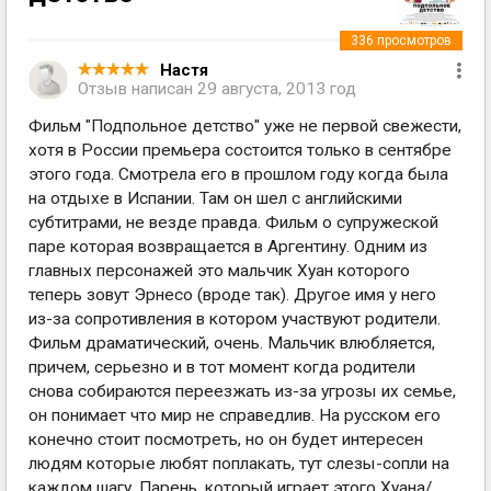
336
просмотров
Настя
Отзыв написан
29 августа, 2013 год
Фильм "Подпольное детство" уже не первой свежести,
хотя в России премьера состоится только в сентябре
этого года. Смотрела его в прошлом году когда была
на отдыхе в Испании. Там он шел с английскими
субтитрами, не везде правда. Фильм о супружеской
паре которая возвращается в Аргентину. Одним из
главных персонажей это мальчик Хуан которого
теперь зовут Эрнесо (вроде так). Другое имя у него
из-за сопротивления в котором участвуют родители.
Фильм драматический, очень. Мальчик влюбляется,
причем, серьезно и в тот момент когда родители
снова собираются переезжать из-за угрозы их семье,
он понимает что мир не справедлив. На русском его
конечно стоит посмотреть, но он будет интересен
людям которые любят поплакать, тут слезы-сопли на
каждом шагу. Парень, который играет этого Хуана/