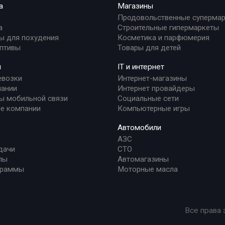
а
Магазины
Продовольственные суперма
а
Строительные гипермаркеты
ы для похудения
Косметика и парфюмерия
птивы
Товары для детей
и
IT и интернет
евозки
Интернет-магазины
ании
Интернет провайдеры
ы мобильной связи
Социальные сети
е компании
Компьютерные игры
Автомобили
АЗС
дачи
СТО
лы
Автомагазины
граммы
Моторные масла
Все права