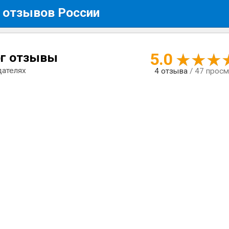
 отзывов России
5.0
рг отзывы
дателях
4
отзыва
/ 47 прос