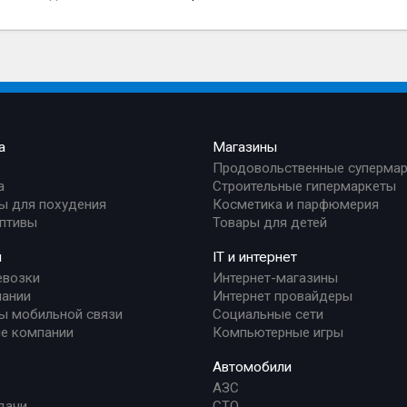
а
Магазины
Продовольственные суперма
а
Строительные гипермаркеты
ы для похудения
Косметика и парфюмерия
птивы
Товары для детей
и
IT и интернет
евозки
Интернет-магазины
ании
Интернет провайдеры
ы мобильной связи
Социальные сети
е компании
Компьютерные игры
Автомобили
АЗС
дачи
СТО