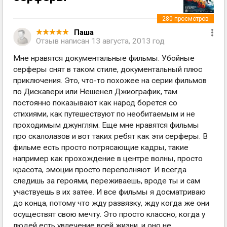
280
просмотров
Паша
Отзыв написан
13 августа, 2013 год
Мне нравятся документальные фильмы. Убойные
серферы снят в таком стиле, документальный плюс
приключения. Это, что-то похожее на серии фильмов
по Дискавери или Нешенел Джиографик, там
постоянно показывают как народ борется со
стихиями, как путешествуют по необитаемым и не
проходимым джунглям. Еще мне нравятся фильмы
про скалолазов и вот таких ребят как эти серферы. В
фильме есть просто потрясающие кадры, такие
например как прохождение в центре волны, просто
красота, эмоции просто переполняют. И всегда
следишь за героями, переживаешь, вроде ты и сам
участвуешь в их затее. И все фильмы я досматриваю
до конца, потому что жду развязку, жду когда же они
осуществят свою мечту. Это просто классно, когда у
людей есть увлечение всей жизни, и оно не