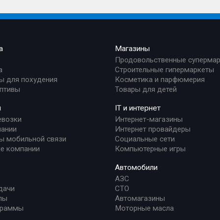
а
Магазины
Продовольственные суперма
а
Строительные гипермаркеты
ы для похудения
Косметика и парфюмерия
птивы
Товары для детей
и
IT и интернет
евозки
Интернет-магазины
ании
Интернет провайдеры
ы мобильной связи
Социальные сети
е компании
Компьютерные игры
Автомобили
АЗС
дачи
СТО
лы
Автомагазины
граммы
Моторные масла