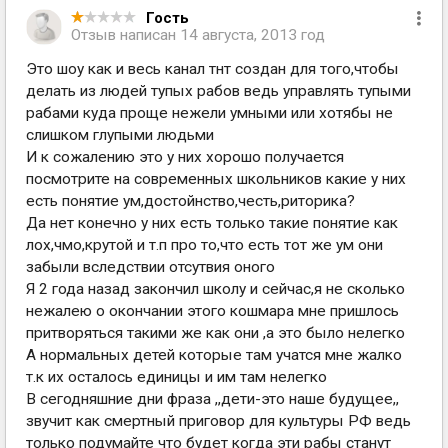
Гость
Отзыв написан
14 августа, 2013 год
Это шоу как и весь канал тнт создан для того,чтобы
делать из людей тупых рабов ведь управлять тупыми
рабами куда проще нежели умными или хотябы не
слишком глупыми людьми
И к сожалению это у них хорошо получается
посмотрите на современных школьников какие у них
есть понятие ум,достойнство,честь,риторика?
Да нет конечно у них есть только такие понятие как
лох,чмо,крутой и т.п про то,что есть тот же ум они
забыли вследствии отсутвия оного
Я 2 года назад закончил школу и сейчас,я не сколько
нежалею о окончании этого кошмара мне пришлось
притворяться такими же как они ,а это было нелегко
А нормальных детей которые там учатся мне жалко
т.к их осталось единицы и им там нелегко
В сегодняшние дни фраза ,,дети-это наше будущее,,
звучит как смертный приговор для культуры РФ ведь
только подумайте что будет когда эти рабы станут