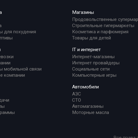
а
Магазины
Продовольственные суперма
а
Строительные гипермаркеты
ы для похудения
Косметика и парфюмерия
птивы
Товары для детей
и
IT и интернет
евозки
Интернет-магазины
ании
Интернет провайдеры
ы мобильной связи
Социальные сети
е компании
Компьютерные игры
Автомобили
АЗС
дачи
СТО
лы
Автомагазины
граммы
Моторные масла
Все права