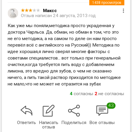
1438
просмотров
Максс
Отзыв написан
24 августа, 2013 год
Как уже мы поняли,методика просто украденная у
доктора Чарльса. Да, обман, но обман в том, что это
не его методика, а на самом то деле он нам просто
перевёл всё с английского на Русский)) Методика по
идее хорошая,я лично сверял многие факторы с
советами специалистов... вот только при генеральной
очистке,когда требуется пить воду с добавлением
лимона, это вредно для зубов, о чем не сказанно
ничего, а пить такой раствор приходится по методике
не мало,что не может не отразится на зубах
4
согласны
2
не согласны
43
Ответить
Написать
Поделиться
Все отзывы
отзыв