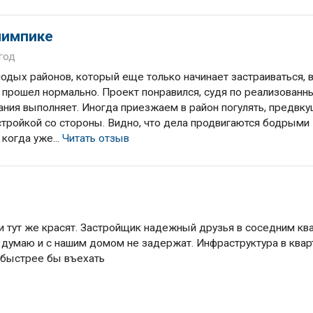
лимпике
 год
одых районов, который еще только начинает застраиваться, 
 прошел нормально. Проект понравился, судя по реализован
ния выполняет. Иногда приезжаем в район погулять, предвкуш
стройкой со стороны. Видно, что дела продвигаются бодрыми
когда уже...
Читать отзыв
 и тут же красят. Застройщик надежный друзья в соседним кв
к, думаю и с нашим домом не задержат. Инфраструктура в квар
обыстрее бы въехать