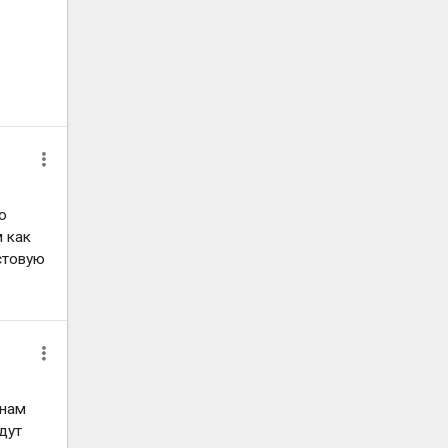
о
 как
стовую
 нам
дут