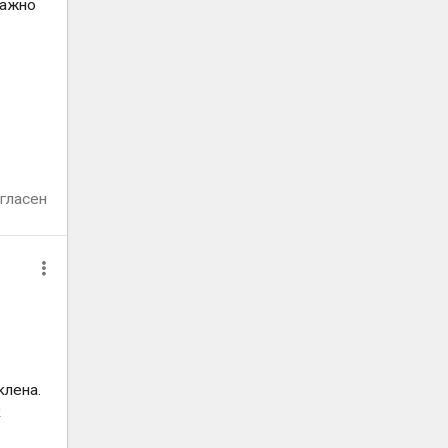
Важно
гласен
клена.
к