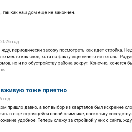
, так как наш дом еще не закончен.
 2026 год
то жду, периодически захожу посмотреть как идет стройка. Не
то место как свое, хотя по факту еще ничего не готово. Радуе
омов, но и по обустройству района вокруг. Конечно, хочется 
ать
, вживую тоже приятно
6 год
ком пришло давно, а вот выбор из кварталов был искренне с
зять в ещё строящейся новой олимпике, поскольку соседств
ложение удобное. Теперь слежу за стройкой у них с сайта, жду