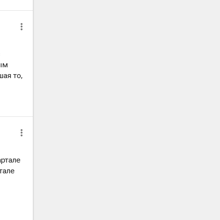
в
ным
ая то,
артале
тале