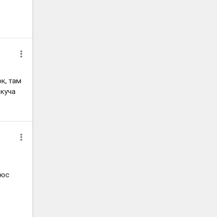
к, там
 куча
люс