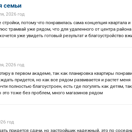
я семьи
ля, 2026 год
е стройки, потому что понравилась сама концепция квартала и
юс трамвай уже рядом, что для удаленного от центра района
 хочется уже увидеть готовый результат и благоустройство в
ля, 2026 год
ртиру в первом академе, так как планировка квартиры понрав
ждать придется, но как все рядом развивается и растет меня
очти полностью благоустроен, есть где погулять как детям, так
то это тоже без проблем, много магазинов рядом
026 год
ть придется сдачи, но застройщик надежный, это по соседн