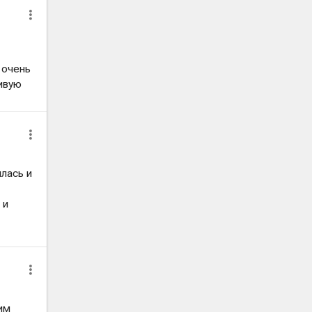
 очень
живую
илась и
 и
им