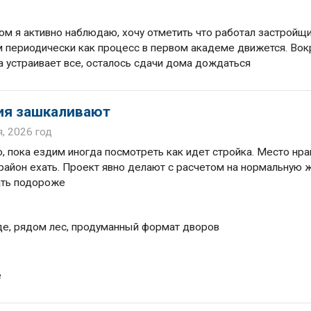
ом я активно наблюдаю, хочу отметить что работал застройщи
 периодически как процесс в первом академе движется. Вок
а устраивает все, осталось сдачи дома дождаться
ния зашкаливают
я, 2026 год
, пока ездим иногда посмотреть как идет стройка. Место нра
 район ехать. Проект явно делают с расчетом на нормальную ж
дать подороже
де, рядом лес, продуманный формат дворов
е