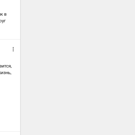
к в
руг
вится,
изнь,