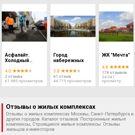
Асфалайт.
Город
ЖК "Мечта"
Холодный
набережных
асфальт
4.8
(Asphalite)
4.0
3.8
176 отзывов
2 отзыва
61 отзыв
34 041
61 985 просмотров
44 715 просмотров
просмотр
Отзывы о жилых комплексах
Отзывы о жилых комплексах Москвы, Санкт-Петербурга и
других городов. Каталог отзывов: Построенные жилые
комплексы, Строящиеся жилые комплексы. Отзывы
жильцов и инвесторов