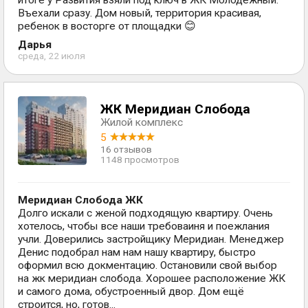
итоге у Развития взяли под ключ в ЖК Молодежный.
Въехали сразу. Дом новый, территория красивая,
ребенок в восторге от площадки 😊
Дарья
среда, 22 июля
ЖК Меридиан Слобода
Жилой комплекс
5
16 отзывов
1148 просмотров
Меридиан Слобода ЖК
Долго искали с женой подходящую квартиру. Очень
хотелось, чтобы все наши требоваиня и поежлания
учли. Доверились застройщику Меридиан. Менеджер
Денис подобрал нам нам нашу квартиру, быстро
оформил всю докментацию. Остановили свой выбор
на жк меридиан слобода. Хорошее расположение ЖК
и самого дома, обустроенный двор. Дом ещё
строится, но, готов...