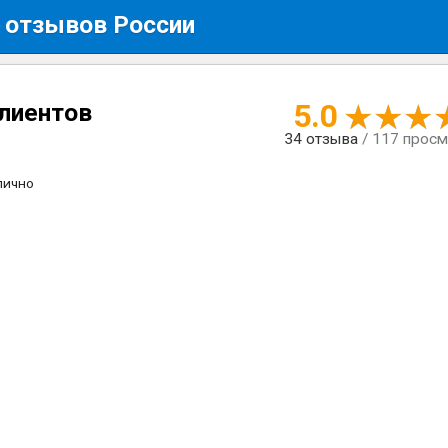
 отзывов России
5.0
клиентов
34
отзыва
/ 117 прос
лично