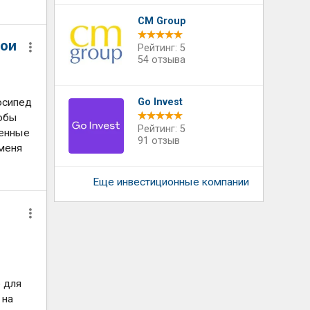
CM Group
вои
Рейтинг: 5
54 отзыва
осипед
Go Invest
тобы
Рейтинг: 5
менные
91 отзыв
 меня
Еще инвестиционные компании
е для
 на