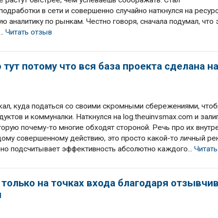
е растут быстрее, чем успеваешь соображать. Стал
одработки в сети и совершенно случайно наткнулся на ресур
ую аналитику по рынкам. Честно говоря, сначала подумал, что 
..
Читать отзыв
 тут потому что вся база проекта сделана н
скал, куда податься со своими скромными сбережениями, что
уктов и коммуналки. Наткнулся на log.theuinvsmax.com и залип
торую почему-то многие обходят стороной. Речь про их внут
дому совершенному действию, это просто какой-то личный ре
зно подсчитывает эффективность абсолютно каждого...
Читать
только на точках входа благодаря отзывчи
я