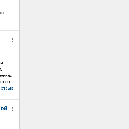
с
это
а
бы
,
реннюю
нтген
 отзыв
вой