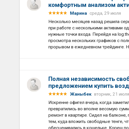
комфортным анализом акт
Марина
среда, 29 июля
Несколько месяцев назад решила серье
при работе с несколькими активами о
нужные точки входа. Перейдя на log.
просмотра нескольких графиков с пол
прорывом в ежедневном трейдинге. На
Полная независимость своб
предложением купить возд
Жаныбек
вторник, 21 июл
Искренне офигел вчера, когда замети
превратились во вполне весомую сум
ремонт в квартире. Сидел на балконе
тем, куда вложить свободные тенге, ч
обесценивались в кошельке. Кореш по