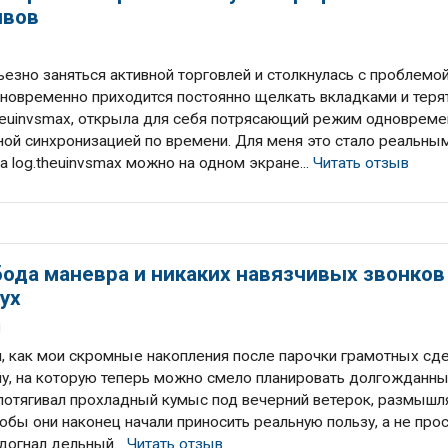
ивов
зно заняться активной торговлей и столкнулась с проблемой
дновременно приходится постоянно щелкать вкладками и теря
theuinvsmax, открыла для себя потрясающий режим одновреме
ной синхронизацией по времени. Для меня это стало реальны
 log.theuinvsmax можно на одном экране...
Читать отзыв
ода маневра и никаких навязчивых звонков
ух
я
л, как мои скромные накопления после парочки грамотных сд
му, на которую теперь можно смело планировать долгожданн
, потягивал прохладный кумыс под вечерний ветерок, размышл
тобы они наконец начали приносить реальную пользу, а не про
догнал дельный...
Читать отзыв