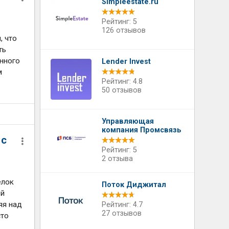
Simpleestate.ru
Рейтинг: 5
126 отзывов
, что
ть
нного
Lender Invest
м
Рейтинг: 4.8
50 отзывов
Управляющая
компания Промсвязь
 с
Рейтинг: 5
2 отзыва
елок
Поток Диджитал
ый
яя над
Рейтинг: 4.7
27 отзывов
сто