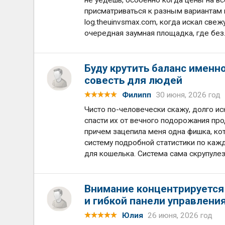
не уедешь, особенно когда цены на вс
присматриваться к разным вариантам п
log.theuinvsmax.com, когда искал свеж
очередная заумная площадка, где без.
Буду крутить баланс именно
совесть для людей
Филипп
30 июня, 2026 год
Чисто по-человечески скажу, долго и
спасти их от вечного подорожания прод
причем зацепила меня одна фишка, ко
систему подробной статистики по каж
для кошелька. Система сама скрупуле
Внимание концентрируется 
и гибкой панели управлени
Юлия
26 июня, 2026 год