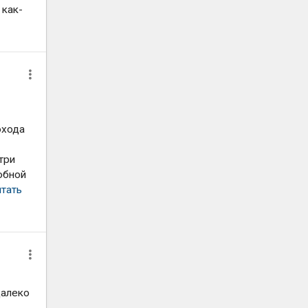
 как-
охода
три
обной
итать
далеко