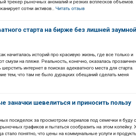
ный трекер рыночных аномалий и резких всплесков объемов.
анирует сотни активов...
Читать отзыв
атного старта на бирже без лишней заумно
как начиталась историй про красивую жизнь, где все только и
т смузи на пляже. Реальность, конечно, оказалась прозаичнее
ь шерстить интернет в поисках адекватного места для старта.
ние тем, что там не было дурацких обещаний сделать меня
ые заначки шевелиться и приносить пользу
ных посиделок за просмотром сериалов под семечки я буду 
рыночных графиков и пытаться сообразить на этом копейку. 
да стало понятно, что цены на коммунальные услуги и продукт