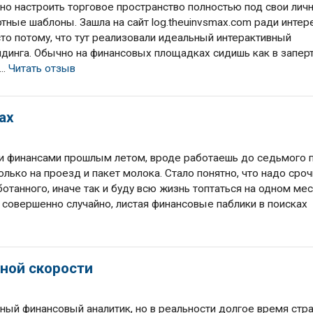
жно настроить торговое пространство полностью под свои лич
тные шаблоны. Зашла на сайт log.theuinvsmax.com ради интере
сто потому, что тут реализовали идеальный интерактивный
йдинга. Обычно на финансовых площадках сидишь как в запер
..
Читать отзыв
ax
и финансами прошлым летом, вроде работаешь до седьмого п
олько на проезд и пакет молока. Стало понятно, что надо сро
танного, иначе так и буду всю жизнь топтаться на одном мес
ь совершенно случайно, листая финансовые паблики в поисках
ной скорости
ный финансовый аналитик, но в реальности долгое время стр