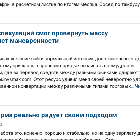
ифры в расчетном листке по итогам месяца. Сосед по тамбуру
спекуляций смог провернуть массу
чет маневренности
инах желание найти нормальный источник дополнительного д
этому пришлось в срочном порядке осваивать премудрости
м, где за перевод средств между разными рынками сдирают 
heuinvsmax.com. Этот ресурс удивил меня своей невероятно уд
овенной конвертации между различными типами торговых...
Ч
орма реально радует своим подходом
д
бота это, конечно, хорошо и стабильно, но на одну зарплату 