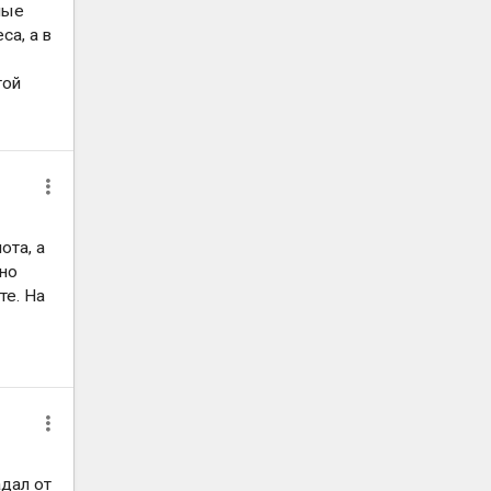
ные
са, а в
той
ота, а
чно
те. На
адал от