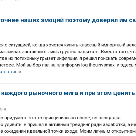
точнее наших эмоций поэтому доверил им с
я с ситуацией, когда хочется купить классный импортный вел
 магазинах заставляют лишь грустно вздыхать. Вместо того, ч
 где их потихоньку грызет инфляция, я решил поискать совре
стрее. Мой выбор пал на платформу log.theuinvsmax, и здесь
ать отзыв
каждого рыночного мига и при этом ценить
юля
но придумать что то принципиально новое, но площадка
о удивить. Я пришел в активный трейдинг ради заработка, а н
 в ожидании идеальной точки входа. Моим личным открытием