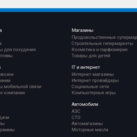
а
Магазины
Продовольственные суперма
а
Строительные гипермаркеты
ы для похудения
Косметика и парфюмерия
птивы
Товары для детей
и
IT и интернет
евозки
Интернет-магазины
ании
Интернет провайдеры
ы мобильной связи
Социальные сети
е компании
Компьютерные игры
Автомобили
АЗС
дачи
СТО
лы
Автомагазины
граммы
Моторные масла