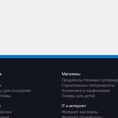
а
Магазины
Продовольственные суперма
а
Строительные гипермаркеты
ы для похудения
Косметика и парфюмерия
птивы
Товары для детей
и
IT и интернет
евозки
Интернет-магазины
ании
Интернет провайдеры