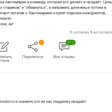
 на лактомарин и команду, которая его делает и продает. Цел
ых стариков" и "обманутых", а направить денежные потоки в
тают негатив о Лактомарине и купят поделки конкурентов,
платят.
ок, ау!
1
согласен
1
не соглас
1
612
писать
Поделиться
Все отзывы
отзыв
rostor.ru и скажите кто из нас подделку продаёт.