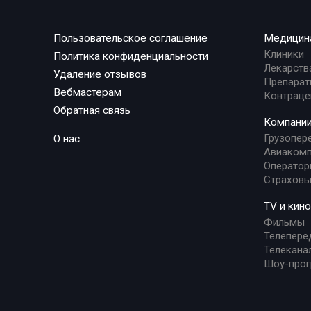
Пользовательское соглашение
Медицин
Клиники
Политика конфиденциальности
Лекарств
Удаление отзывов
Препарат
Вебмастерам
Контраце
Обратная связь
Компани
Грузопер
О нас
Авиакомп
Оператор
Страховы
TV и кино
Фильмы
Телепере
Телекана
Шоу-про