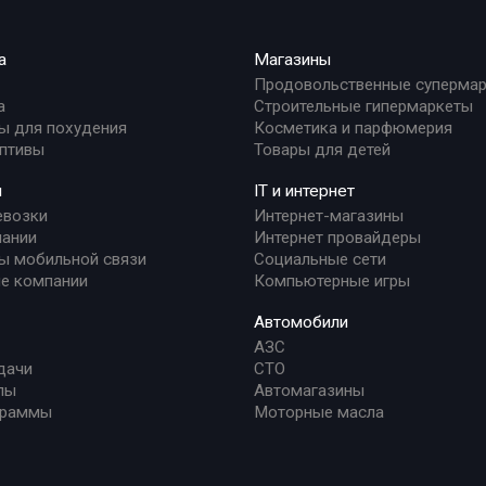
а
Магазины
Продовольственные суперма
а
Строительные гипермаркеты
ы для похудения
Косметика и парфюмерия
птивы
Товары для детей
и
IT и интернет
евозки
Интернет-магазины
ании
Интернет провайдеры
ы мобильной связи
Социальные сети
е компании
Компьютерные игры
Автомобили
АЗС
дачи
СТО
лы
Автомагазины
граммы
Моторные масла