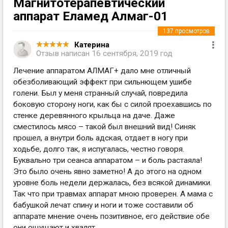
Магнитотерапевтический
аппарат Еламед Алмаг-01
137
просмотров
Катерина
Отзыв написан
16 сентября, 2019 год
Лечение аппаратом АЛМАГ+ дало мне отличный
обезболивающий эффект при сильнющем ушибе
голени. Был у меня странный случай, повредила
боковую сторону ноги, как бы с силой проехавшись по
стенке деревянного крыльца на даче. Даже
сместилось мясо – такой был внешний вид! Синяк
прошел, а внутри боль адская, отдает в ногу при
ходьбе, долго так, я испугалась, честно говоря.
Буквально три сеанса аппаратом – и боль растаяла!
Это было очень явно заметно! А до этого на одном
уровне боль недели держалась, без всякой динамики.
Так что при травмах аппарат мною проверен. А мама с
бабушкой лечат спину и ноги и тоже составили об
аппарате мнение очень позитивное, его действие обе
они ощущают и хвалят.