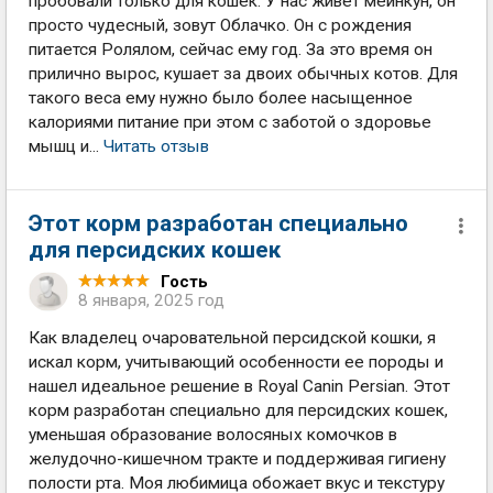
пробовали только для кошек. У нас живет мейнкун, он
просто чудесный, зовут Облачко. Он с рождения
питается Ролялом, сейчас ему год. За это время он
прилично вырос, кушает за двоих обычных котов. Для
такого веса ему нужно было более насыщенное
калориями питание при этом с заботой о здоровье
мышц и...
Читать отзыв
Этот корм разработан специально
для персидских кошек
Гость
8 января, 2025 год
Как владелец очаровательной персидской кошки, я
искал корм, учитывающий особенности ее породы и
нашел идеальное решение в Royal Canin Persian. Этот
корм разработан специально для персидских кошек,
уменьшая образование волосяных комочков в
желудочно-кишечном тракте и поддерживая гигиену
полости рта. Моя любимица обожает вкус и текстуру