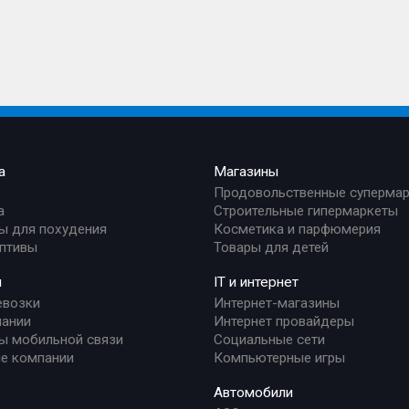
а
Магазины
Продовольственные суперма
а
Строительные гипермаркеты
ы для похудения
Косметика и парфюмерия
птивы
Товары для детей
и
IT и интернет
евозки
Интернет-магазины
ании
Интернет провайдеры
ы мобильной связи
Социальные сети
е компании
Компьютерные игры
Автомобили