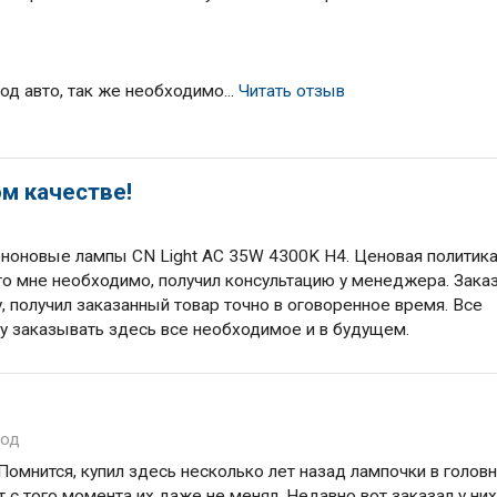
од авто, так же необходимо...
Читать отзыв
ом качестве!
ксеноновые лампы CN Light AC 35W 4300K H4. Ценовая политик
что мне необходимо, получил консультацию у менеджера. Зака
, получил заказанный товар точно в оговоренное время. Все
уду заказывать здесь все необходимое и в будущем.
год
 Помнится, купил здесь несколько лет назад лампочки в голов
вот с того момента их даже не менял. Недавно вот заказал у ни