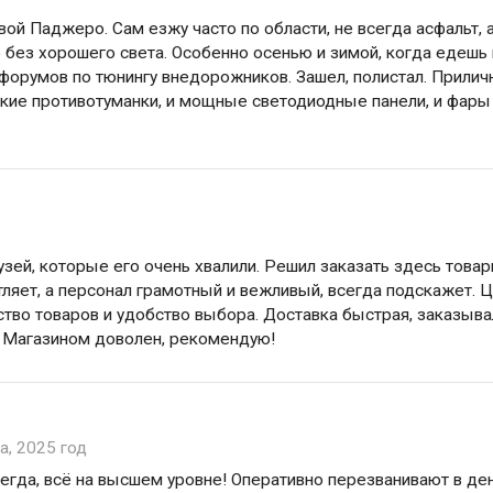
й Паджеро. Сам езжу часто по области, не всегда асфальт, а
 без хорошего света. Особенно осенью и зимой, когда едешь
з форумов по тюнингу внедорожников. Зашел, полистал. Прили
ские противотуманки, и мощные светодиодные панели, и фары
узей, которые его очень хвалили. Решил заказать здесь това
тляет, а персонал грамотный и вежливый, всегда подскажет. 
ство товаров и удобство выбора. Доставка быстрая, заказыва
. Магазином доволен, рекомендую!
а, 2025 год
сегда, всё на высшем уровне! Оперативно перезванивают в де