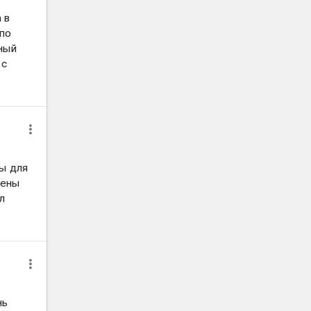
 в
 по
чный
 с
ры для
Цены
л
нь