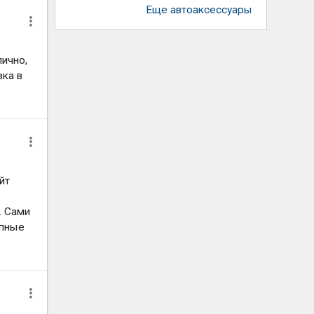
Еще автоаксессуары
лично,
вка в
йт
. Сами
упные