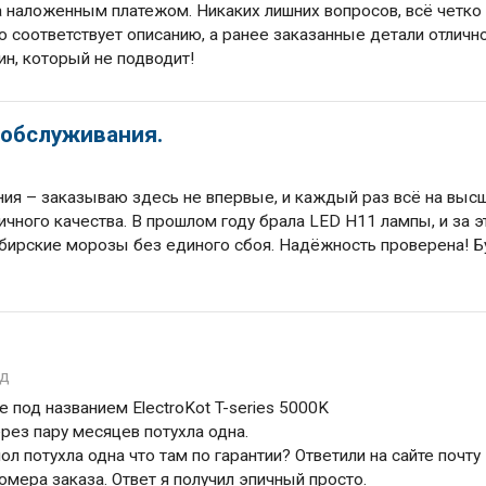
а наложенным платежом. Никаких лишних вопросов, всё четко
ю соответствует описанию, а ранее заказанные детали отличн
н, который не подводит!
 обслуживания.
ия – заказываю здесь не впервые, и каждый раз всё на выс
ичного качества. В прошлом году брала LED H11 лампы, и за э
ибирские морозы без единого сбоя. Надёжность проверена! Б
од
 под названием ElectroKot T-series 5000K
ерез пару месяцев потухла одна.
ол потухла одна что там по гарантии? Ответили на сайте почту
омера заказа. Ответ я получил эпичный просто.