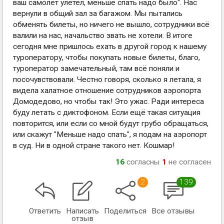
ваш самолёт улетел, меньше спать надо было". Нас
вернули в общий зал за багажом. Мы пытались
обменять билеты, но ничего не вышло, сотрудники всё
валили на нас, начальство звать не хотели. В итоге
сегодня мне пришлось ехать в другой город к нашему
туроператору, чтобы покупать новые билеты, благо,
туроператор замечательный, там всё поняли и
посочувствовали. Честно говоря, сколько я летала, я
видела халатное отношение сотрудников аэропорта
Домодедово, но чтобы так! Это ужас. Ради интереса
буду летать с диктофоном. Если ещё такая ситуация
повторится, или если со мной будут грубо обращаться,
или скажут "Меньше надо спать", я подам на аэропорт
в суд. Ни в одной стране такого нет. Кошмар!
16
согласны
1
не согласен
2
139
Ответить
Написать
Поделиться
Все отзывы
отзыв