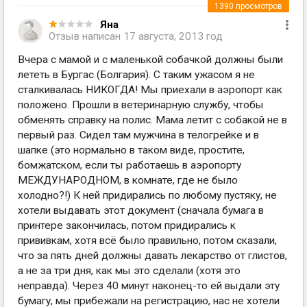
1390
просмотров
Яна
Отзыв написан
17 августа, 2013 год
Вчера с мамой и с маленькой собачкой должны были
лететь в Бургас (Болгария). С таким ужасом я не
сталкивалась НИКОГДА! Мы приехали в аэропорт как
положено. Прошли в ветеринарную службу, чтобы
обменять справку на полис. Мама летит с собакой не в
первый раз. Сидел там мужчина в телогрейке и в
шапке (это нормально в таком виде, простите,
бомжатском, если ты работаешь в аэропорту
МЕЖДУНАРОДНОМ, в комнате, где не было
холодно?!) К ней придирались по любому пустяку, не
хотели выдавать этот документ (сначала бумага в
принтере закончилась, потом придирались к
прививкам, хотя всё было правильно, потом сказали,
что за пять дней должны давать лекарство от глистов,
а не за три дня, как мы это сделали (хотя это
неправда). Через 40 минут наконец-то ей выдали эту
бумагу, мы прибежали на регистрацию, нас не хотели