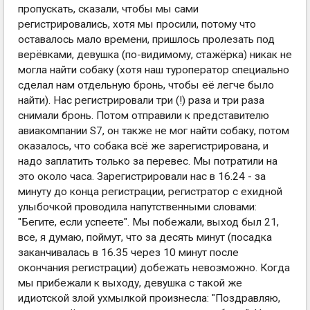
пропускать, сказали, чтобы мы сами
регистрировались, хотя мы просили, потому что
оставалось мало времени, пришлось пролезать под
верёвками, девушка (по-видимому, стажёрка) никак не
могла найти собаку (хотя наш туроператор специально
сделал нам отдельную бронь, чтобы её легче было
найти). Нас регистрировали три (!) раза и три раза
снимали бронь. Потом отправили к представителю
авиакомпании S7, он также не мог найти собаку, потом
оказалось, что собака всё же зарегистрирована, и
надо заплатить только за перевес. Мы потратили на
это около часа. Зарегистрировали нас в 16.24 - за
минуту до конца регистрации, регистратор с ехидной
улыбочкой проводила напутственными словами:
"Бегите, если успеете". Мы побежали, выход был 21,
все, я думаю, поймут, что за десять минут (посадка
заканчивалась в 16.35 через 10 минут после
окончания регистрации) добежать невозможно. Когда
мы прибежали к выходу, девушка с такой же
идиотской злой ухмылкой произнесла: "Поздравляю,