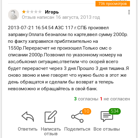
736
просмотров
Игорь
Отзыв написан
16 августа, 2013 год
2013-07-21 16:54:54 АЗС 117 г.СПБ произвел
заправку.Оплата безналом по карте,ввел сумму 2000р.
по факту хаправился приблтизительно на
1550р.Перерасчет не произошел.Только смс о
списании 2000р.Позвонил по указонному номеру на
азс,обьяснил ситуацию,ответили что скорей всего
будет перерасчет через 3 дня.Прошло 3 дня тишина..Я
сново звоню и мне говорят что нужно было в этот же
день обращатся и сделали бы возврат а теперь
невозможно и обращайтесь в свой банк.
3
согласны
1
не согласен
10
534
Ответить
Написать
Поделиться
Все отзывы
отзыв