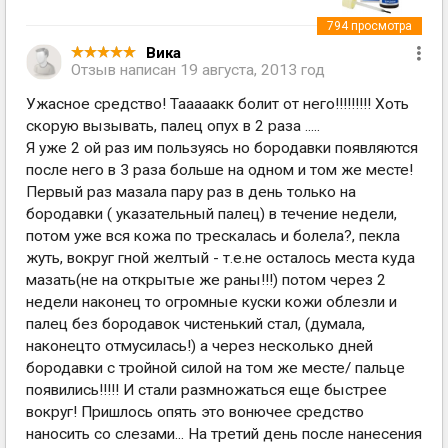
794
просмотра
Вика
Отзыв написан
19 августа, 2013 год
Ужасное средство! Тааааакк болит от него!!!!!!!!! Хоть
скорую вызывать, палец опух в 2 раза .....
Я уже 2 ой раз им пользуясь но бородавки появляются
после него в 3 раза больше на одном и том же месте!
Первый раз мазала пару раз в день только на
бородавки ( указательный палец) в течение недели,
потом уже вся кожа по трескалась и болела?, пекла
жуть, вокруг гной желтый - т.е.не осталось места куда
мазать(не на открытые же раны!!!) потом через 2
недели наконец то огромные куски кожи облезли и
палец без бородавок чистенький стал, (думала,
наконецто отмусилась!) а через несколько дней
бородавки с тройной силой на том же месте/ пальце
появились!!!!! И стали размножаться еще быстрее
вокруг! Пришлось опять это вонючее средство
наносить со слезами... На третий день после нанесения