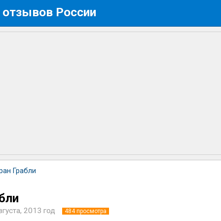
 отзывов России
ран Грабли
бли
вгуста, 2013 год
484
просмотра