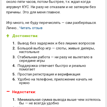
около пяти часов, потом быстрее, т.к ждал когда
апрувнут KYC. Ни разу не отказали и не затянули без
причины. Это для меня главное.
Игр много, не буду перечислять — сам разберёшься.
Лично...
Читать отзыв
Достоинства:
Вывод без задержек и без лишних вопросов
Большой выбор игр — слоты, живые дилеры,
настольные
Стабильная работа — ни разу не вылетало в
середине игры
Поддержка отвечает быстро и реально
помогает
Простая регистрация и верификация
Удобно на телефоне, приложение качать не
нужно
Недостатки:
Минимальная сумма вывода выше чем хотелось
бы — не всегда удобно