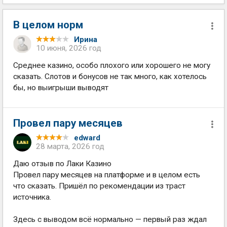
В целом норм
Ирина
10 июня, 2026 год
Среднее казино, особо плохого или хорошего не могу
сказать. Слотов и бонусов не так много, как хотелось
бы, но выигрыши выводят
Провел пару месяцев
edward
28 марта, 2026 год
Даю отзыв по Лаки Казино
Провел пару месяцев на платформе и в целом есть
что сказать. Пришёл по рекомендации из траст
источника.
Здесь с выводом всё нормально — первый раз ждал