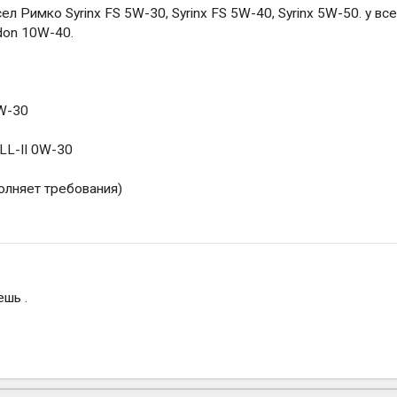
л Римко Syrinx FS 5W-30, Syrinx FS 5W-40, Syrinx 5W-50. у вс
don 10W-40.
5W-30
LL-II 0W-30
олняет требования)
ешь .