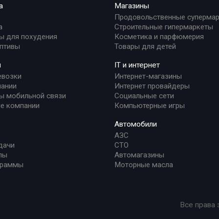
а
Магазины
Продовольственные суперма
а
Строительные гипермаркеты
ы для похудения
Косметика и парфюмерия
птивы
Товары для детей
и
IT и интернет
евозки
Интернет-магазины
ании
Интернет провайдеры
ы мобильной связи
Социальные сети
е компании
Компьютерные игры
Автомобили
АЗС
дачи
СТО
лы
Автомагазины
граммы
Моторные масла
Все права