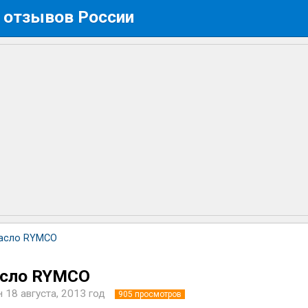
 отзывов России
асло RYMCO
асло RYMCO
н
18 августа, 2013 год
905
просмотров