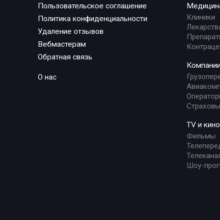
Пользовательское соглашение
Медицин
Клиники
Политика конфиденциальности
Лекарств
Удаление отзывов
Препарат
Вебмастерам
Контраце
Обратная связь
Компани
Грузопер
О нас
Авиакомп
Оператор
Страховы
TV и кино
Фильмы
Телепере
Телекана
Шоу-про