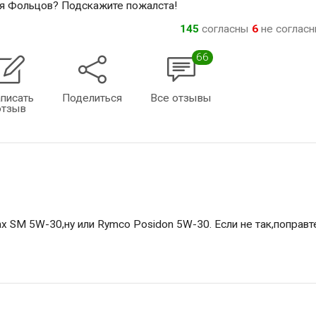
ля Фольцов? Подскажите пожалста!
145
согласны
6
не соглас
66
писать
Поделиться
Все отзывы
отзыв
nx SM 5W-30,ну или Rymco Posidon 5W-30. Если не так,поправт