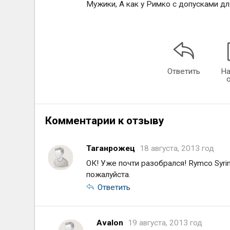
Мужики, А как у Римко с допусками д
Ответить
На
Комментарии к отзыву
Таганрожец
18 августа, 2013 год
ОК! Уже почти разобрался! Rymco Syri
пожалуйста.
Ответить
Avalon
19 августа, 2013 год