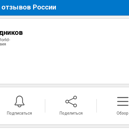
 отзывов России
удников
orld-
вия
Подписаться
Поделиться
Обзор