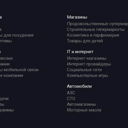
а
Магазины
Продовольственные суперма
а
Строительные гипермаркеты
ы для похудения
Косметика и парфюмерия
птивы
Товары для детей
и
IT и интернет
евозки
Интернет-магазины
ании
Интернет провайдеры
ы мобильной связи
Социальные сети
е компании
Компьютерные игры
Автомобили
АЗС
дачи
СТО
лы
Автомагазины
граммы
Моторные масла