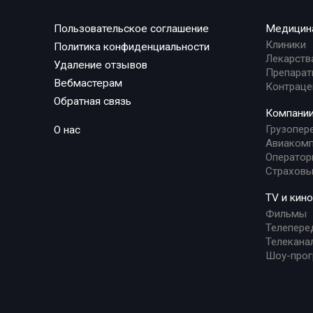
Пользовательское соглашение
Медицин
Клиники
Политика конфиденциальности
Лекарств
Удаление отзывов
Препарат
Вебмастерам
Контраце
Обратная связь
Компани
Грузопер
О нас
Авиакомп
Оператор
Страховы
TV и кино
Фильмы
Телепере
Телекана
Шоу-про