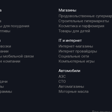
а
Магазины
Продовольственные суперма
а
Строительные гипермаркеты
ы для похудения
Косметика и парфюмерия
птивы
Товары для детей
и
IT и интернет
евозки
Интернет-магазины
ании
Интернет провайдеры
ы мобильной связи
Социальные сети
е компании
Компьютерные игры
Автомобили
АЗС
дачи
СТО
лы
Автомагазины
граммы
Моторные масла